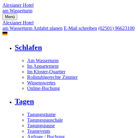
Alexianer Hotel
am Wasserturm
Menü
Alexianer Hotel
am Wasserturm
Anfahrt planen
E-Mail schreiben
(02501) 96623100
Schlafen
Am Wasserturm
Im Appartement
Im Kloster-Quartier
Rollstuhlgerechte Zimmer
Wissenswertes
Online-Buchung
Tagen
Tagungsräume
Tagungspauschale
Tagungspause
Teamevents
Anfrage / Buchung