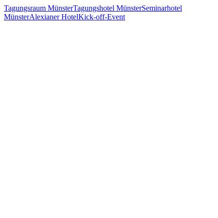
Tagungsraum Münster
Tagungshotel Münster
Seminarhotel
Münster
Alexianer Hotel
Kick-off-Event