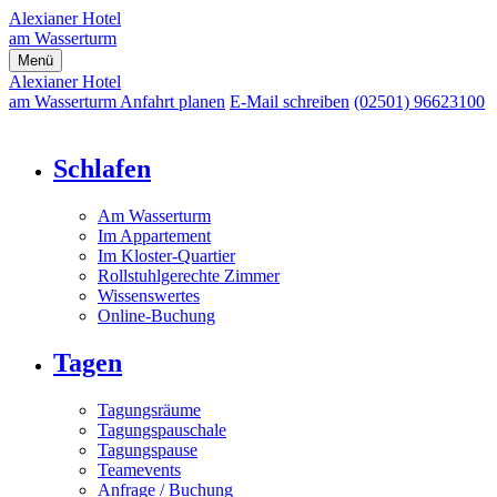
Alexianer Hotel
am Wasserturm
Menü
Alexianer Hotel
am Wasserturm
Anfahrt planen
E-Mail schreiben
(02501) 96623100
Schlafen
Am Wasserturm
Im Appartement
Im Kloster-Quartier
Rollstuhlgerechte Zimmer
Wissenswertes
Online-Buchung
Tagen
Tagungsräume
Tagungspauschale
Tagungspause
Teamevents
Anfrage / Buchung