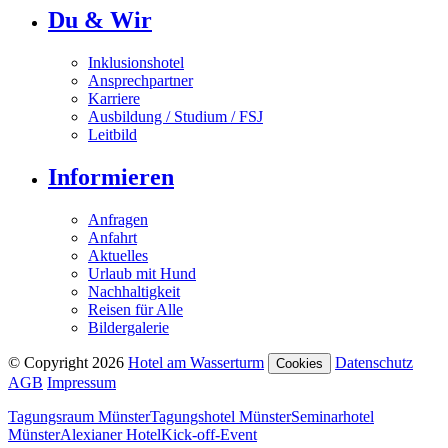
Du & Wir
Inklusionshotel
Ansprechpartner
Karriere
Ausbildung / Studium / FSJ
Leitbild
Informieren
Anfragen
Anfahrt
Aktuelles
Urlaub mit Hund
Nachhaltigkeit
Reisen für Alle
Bildergalerie
© Copyright 2026
Hotel am Wasserturm
Datenschutz
Cookies
AGB
Impressum
Tagungsraum Münster
Tagungshotel Münster
Seminarhotel
Münster
Alexianer Hotel
Kick-off-Event