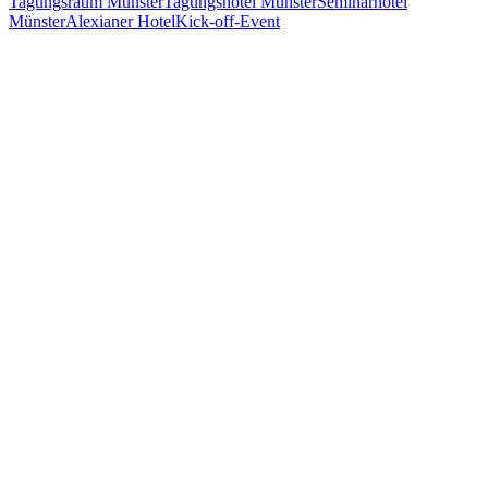
Tagungsraum Münster
Tagungshotel Münster
Seminarhotel
Münster
Alexianer Hotel
Kick-off-Event