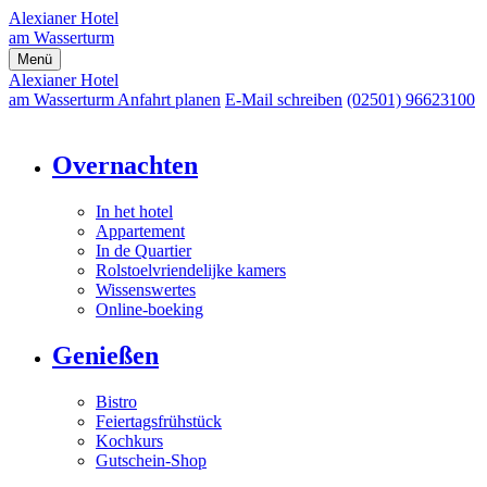
Alexianer Hotel
am Wasserturm
Menü
Alexianer Hotel
am Wasserturm
Anfahrt planen
E-Mail schreiben
(02501) 96623100
Overnachten
In het hotel
Appartement
In de Quartier
Rolstoelvriendelijke kamers
Wissenswertes
Online-boeking
Genießen
Bistro
Feiertagsfrühstück
Kochkurs
Gutschein-Shop