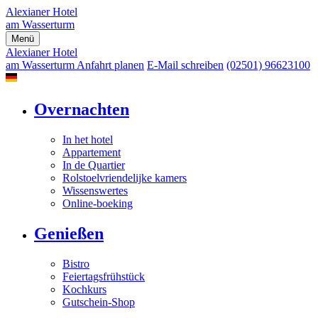
Alexianer Hotel
am Wasserturm
Menü
Alexianer Hotel
am Wasserturm
Anfahrt planen
E-Mail schreiben
(02501) 96623100
Overnachten
In het hotel
Appartement
In de Quartier
Rolstoelvriendelijke kamers
Wissenswertes
Online-boeking
Genießen
Bistro
Feiertagsfrühstück
Kochkurs
Gutschein-Shop